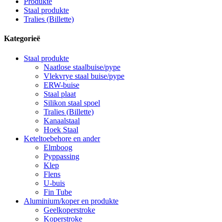
Produkte
Staal produkte
Tralies (Billette)
Kategorieë
Staal produkte
Naatlose staalbuise/pype
Vlekvrye staal buise/pype
ERW-buise
Staal plaat
Silikon staal spoel
Tralies (Billette)
Kanaalstaal
Hoek Staal
Keteltoebehore en ander
Elmboog
Pyppassing
Klep
Flens
U-buis
Fin Tube
Aluminium/koper en produkte
Geelkoperstroke
Koperstroke