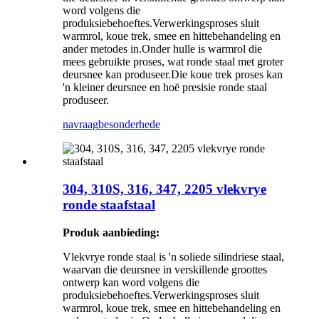
word volgens die
produksiebehoeftes.Verwerkingsproses sluit
warmrol, koue trek, smee en hittebehandeling en
ander metodes in.Onder hulle is warmrol die
mees gebruikte proses, wat ronde staal met groter
deursnee kan produseer.Die koue trek proses kan
'n kleiner deursnee en hoë presisie ronde staal
produseer.
navraag
besonderhede
304, 310S, 316, 347, 2205 vlekvrye
ronde staafstaal
Produk aanbieding:
Vlekvrye ronde staal is 'n soliede silindriese staal,
waarvan die deursnee in verskillende groottes
ontwerp kan word volgens die
produksiebehoeftes.Verwerkingsproses sluit
warmrol, koue trek, smee en hittebehandeling en