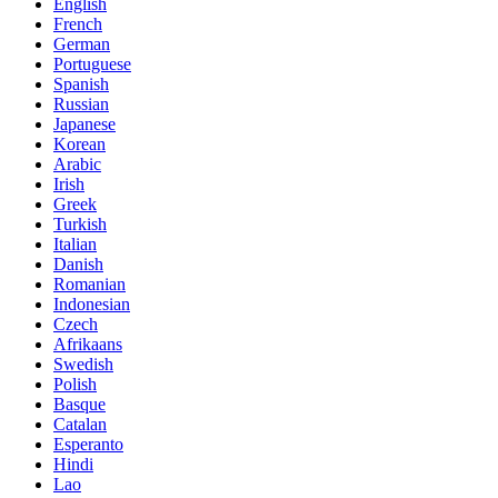
English
French
German
Portuguese
Spanish
Russian
Japanese
Korean
Arabic
Irish
Greek
Turkish
Italian
Danish
Romanian
Indonesian
Czech
Afrikaans
Swedish
Polish
Basque
Catalan
Esperanto
Hindi
Lao