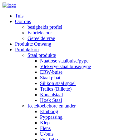
Tuis
Oor ons
besigheids profiel
Fabriekstoer
Gereelde vrae
Produkte Omvang
Produkskou
Staal produkte
Naatlose staalbuise/pype
Vlekvrye staal buise/pype
ERW-buise
Staal plaat
Silikon staal spoel
Tralies (Billette)
Kanaalstaal
Hoek Staal
Keteltoebehore en ander
Elmboog
Pyppassing
Klep
Flens
U-buis
Fin Tube