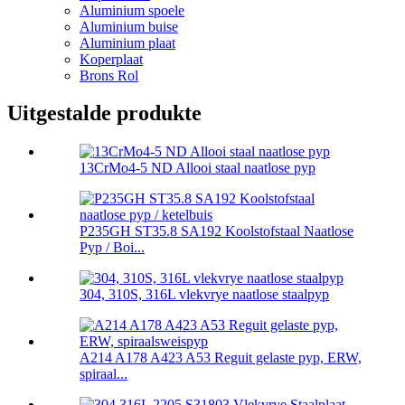
Aluminium spoele
Aluminium buise
Aluminium plaat
Koperplaat
Brons Rol
Uitgestalde produkte
13CrMo4-5 ND Allooi staal naatlose pyp
P235GH ST35.8 SA192 Koolstofstaal Naatlose
Pyp / Boi...
304, 310S, 316L vlekvrye naatlose staalpyp
A214 A178 A423 A53 Reguit gelaste pyp, ERW,
spiraal...