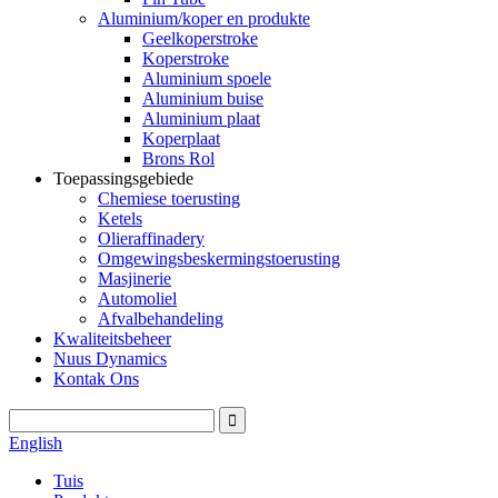
Aluminium/koper en produkte
Geelkoperstroke
Koperstroke
Aluminium spoele
Aluminium buise
Aluminium plaat
Koperplaat
Brons Rol
Toepassingsgebiede
Chemiese toerusting
Ketels
Olieraffinadery
Omgewingsbeskermingstoerusting
Masjinerie
Automoliel
Afvalbehandeling
Kwaliteitsbeheer
Nuus Dynamics
Kontak Ons
English
Tuis