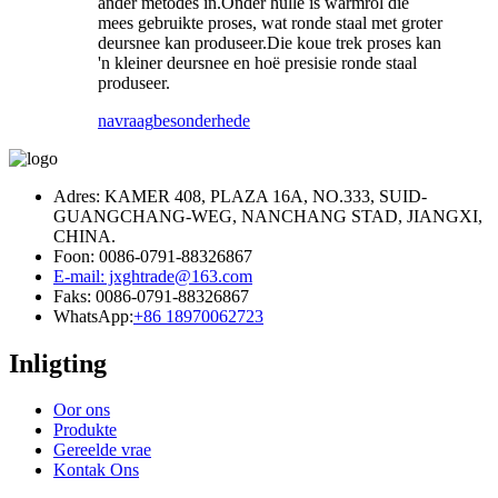
ander metodes in.Onder hulle is warmrol die
mees gebruikte proses, wat ronde staal met groter
deursnee kan produseer.Die koue trek proses kan
'n kleiner deursnee en hoë presisie ronde staal
produseer.
navraag
besonderhede
Adres: KAMER 408, PLAZA 16A, NO.333, SUID-
GUANGCHANG-WEG, NANCHANG STAD, JIANGXI,
CHINA.
Foon: 0086-0791-88326867
E-mail: jxghtrade@163.com
Faks: 0086-0791-88326867
WhatsApp:
+86 18970062723
Inligting
Oor ons
Produkte
Gereelde vrae
Kontak Ons