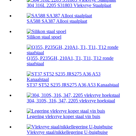
304 316L 2205 S31803 Vlekvrye Staalplaat
SA588 SA387 Allooi staalplaat
Silikon staal spoel
Q355, P235GH, 210A1, T1, T11, T12 ronde
staafstaal
ST37 ST52 S235 JRS275 A36 A53 Kanaalstaal
304, 310S, 316, 347, 2205 vlekvrye hoekstaal
Legering vlekvrye koper staal vin buis
Vlekvrye staal/nikkellegering U-buigbuise