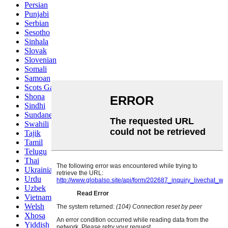
Persian
Punjabi
Serbian
Sesotho
Sinhala
Slovak
Slovenian
Somali
Samoan
Scots Gaelic
Shona
Sindhi
Sundanese
Swahili
Tajik
Tamil
Telugu
Thai
Ukrainian
Urdu
Uzbek
Vietnamese
Welsh
Xhosa
Yiddish