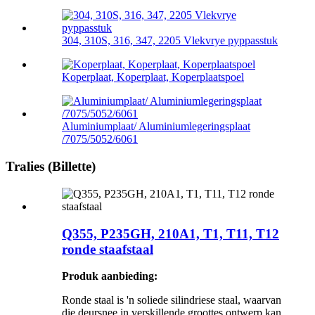
304, 310S, 316, 347, 2205 Vlekvrye pyppasstuk
Koperplaat, Koperplaat, Koperplaatspoel
Aluminiumplaat/ Aluminiumlegeringsplaat
/7075/5052/6061
Tralies (Billette)
Q355, P235GH, 210A1, T1, T11, T12
ronde staafstaal
Produk aanbieding:
Ronde staal is 'n soliede silindriese staal, waarvan
die deursnee in verskillende groottes ontwerp kan