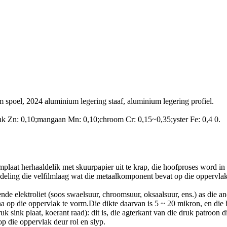
spoel, 2024 aluminium legering staaf, aluminium legering profiel.
ink Zn: 0,10;mangaan Mn: 0,10;chroom Cr: 0,15~0,35;yster Fe: 0,4 0.
laat herhaaldelik met skuurpapier uit te krap, die hoofproses word in 
ndeling die velfilmlaag wat die metaalkomponent bevat op die oppervla
 elektroliet (soos swaelsuur, chroomsuur, oksaalsuur, ens.) as die an
 op die oppervlak te vorm.Die dikte daarvan is 5 ~ 20 mikron, en die 
 sink plaat, koerant raad): dit is, die agterkant van die druk patroon d
p die oppervlak deur rol en slyp.