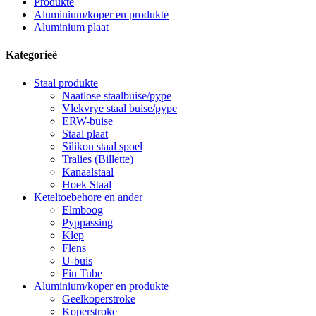
Produkte
Aluminium/koper en produkte
Aluminium plaat
Kategorieë
Staal produkte
Naatlose staalbuise/pype
Vlekvrye staal buise/pype
ERW-buise
Staal plaat
Silikon staal spoel
Tralies (Billette)
Kanaalstaal
Hoek Staal
Keteltoebehore en ander
Elmboog
Pyppassing
Klep
Flens
U-buis
Fin Tube
Aluminium/koper en produkte
Geelkoperstroke
Koperstroke