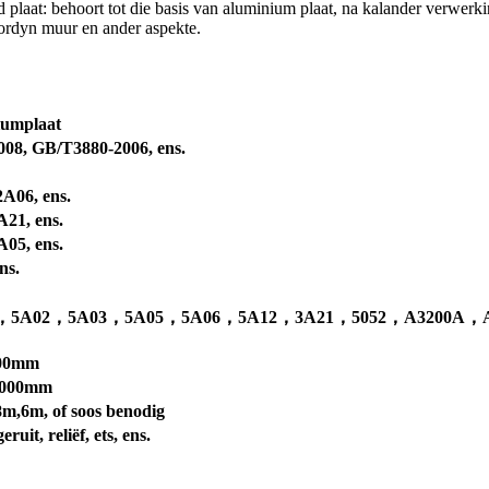
laat: behoort tot die basis van aluminium plaat, na kalander verwerki
gordyn muur en ander aspekte.
iumplaat
08, GB/T3880-2006, ens.
A06, ens.
A21, ens.
A05, ens.
ns.
6，5A02，5A03，5A05，5A06，5A12，3A21，5052，A3200A，
00mm
000mm
m,6m, of soos benodig
ruit, reliëf, ets, ens.