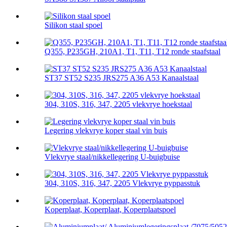
Silikon staal spoel
Q355, P235GH, 210A1, T1, T11, T12 ronde staafstaal
ST37 ST52 S235 JRS275 A36 A53 Kanaalstaal
304, 310S, 316, 347, 2205 vlekvrye hoekstaal
Legering vlekvrye koper staal vin buis
Vlekvrye staal/nikkellegering U-buigbuise
304, 310S, 316, 347, 2205 Vlekvrye pyppasstuk
Koperplaat, Koperplaat, Koperplaatspoel