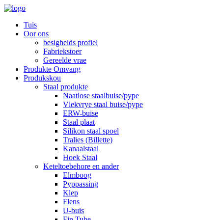
Tuis
Oor ons
besigheids profiel
Fabriekstoer
Gereelde vrae
Produkte Omvang
Produkskou
Staal produkte
Naatlose staalbuise/pype
Vlekvrye staal buise/pype
ERW-buise
Staal plaat
Silikon staal spoel
Tralies (Billette)
Kanaalstaal
Hoek Staal
Keteltoebehore en ander
Elmboog
Pyppassing
Klep
Flens
U-buis
Fin Tube