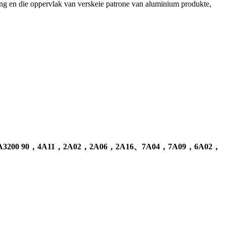
ng en die oppervlak van verskeie patrone van aluminium produkte,
A3200 90，4A11，2A02，2A06，2A16、7A04，7A09，6A02，