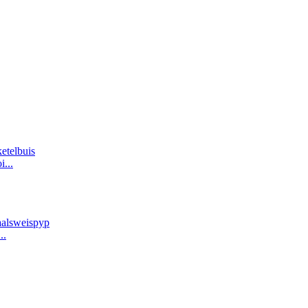
...
..