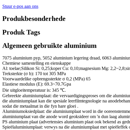
Stuur e-pos aan ons
Produkbesonderhede
Produk Tags
Algemeen gebruikte aluminium
7075 aluminium pyp, 5052 aluminium legering draad, 6063 aluminium 
Chemiese samestelling en eienskappe
Al: toelae;Silikon Si: 0,25;koper Cu: 0,10;magnesium Mg: 2,2~2,8;s
Treksterkte (σ b): 170 tot 305 MPa
Voorwaardelike opbrengssterkte σ 0,2 (MPa) 65
Elastiese modulus (E): 69.3~70.7Gpa
Die uitgloeitemperatuur is: 345 ℃.
Gebreekte aluminiumplaat: die vervaardigingsproses om die aluminiump
die aluminiumplaat kan die spesiale leerfilmtegnologie na anodebeha
sodat die metaalmat in die fyn hare gloei .
Aluminiumoksiedplaat: die aluminiumplaat word in die ooreenstemmende
aluminiumplaat van die anode word geoksideer om 'n dun laag alumina
PS aluminium plaat (advertensies aluminium plaat ook bekend as gedruk
Spieëlaluminiumplaat: verwys na die aluminiumplaat met spieëleffek o