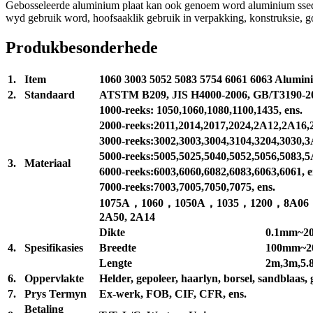
Gebosseleerde aluminium plaat kan ook genoem word aluminium ssed p
wyd gebruik word, hoofsaaklik gebruik in verpakking, konstruksie, 
Produkbesonderhede
1.
Item
1060 3003 5052 5083 5754 6061 6063 Alumin
2.
Standaard
ATSTM B209, JIS H4000-2006, GB/T3190-20
1000-reeks: 1050,1060,1080,1100,1435, ens.
2000-reeks:2011,2014,2017,2024,2A12,2A16,2
3000-reeks:3002,3003,3004,3104,3204,3030,3
5000-reeks:5005,5025,5040,5052,5056,5083,5
3.
Materiaal
6000-reeks:6003,6060,6082,6083,6063,6061, e
7000-reeks:7003,7005,7050,7075, ens.
1075A，1060，1050A，1035，1200，8A0
2A50, 2A14
Dikte
0.1mm~2
4.
Spesifikasies
Breedte
100mm~2
Lengte
2m,3m,5.8
6.
Oppervlakte
Helder, gepoleer, haarlyn, borsel, sandblaas, ge
7.
Prys Termyn
Ex-werk, FOB, CIF, CFR, ens.
Betaling