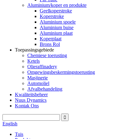
Aluminium/koper en produkte
Geelkoperstroke
Koperstroke
Aluminium spoele
Aluminium buise
Aluminium plaat
Koperplaat
Brons Rol
Toepassingsgebiede
Chemiese toerusting
Ketels
Olieraffinadery
Omgewingsbeskermingstoerusting
Masjinerie
Automoliel
Afvalbehandeling
Kwaliteitsbeheer
Nuus Dynamics
Kontak Ons
English
Tuis