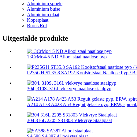
Aluminium spoele
Aluminium buise
Aluminium plaat
Koperplaat
Brons Rol
Uitgestalde produkte
13CrMo4-5 ND Allooi staal naatlose pyp
P235GH ST35.8 SA192 Koolstofstaal Naatlose Pyp / Boi
304, 310S, 316L vlekvrye naatlose staalpyp
A214 A178 A423 A53 Reguit gelaste pyp, ERW, spiraal.
304 316L 2205 S31803 Vlekvrye Staalplaat
SA588 SA387 Allooi staalplaat