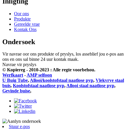
Inligting
Oor ons
Produkte
Gereelde vrae
Kontak Ons
Ondersoek
Vir navrae oor ons produkte of pryslys, los asseblief jou e-pos aan
ons en ons sal binne 24 uur kontak maak.
Navrae vir pryslys
© Kopiereg - 2010-2023 : Alle regte voorbehou.
Werfkaart
-
AMP selfoon
U Buig Tube
,
Allooi/koolstofstaal naatlose pyp
,
Vlekvrye staal
buis
,
Koolstofstaal naatlose pyp
,
Allooi staal naatlose pyp
,
Gevinde buise
,
Stuur e-pos