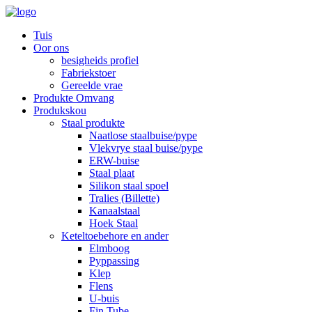
Tuis
Oor ons
besigheids profiel
Fabriekstoer
Gereelde vrae
Produkte Omvang
Produkskou
Staal produkte
Naatlose staalbuise/pype
Vlekvrye staal buise/pype
ERW-buise
Staal plaat
Silikon staal spoel
Tralies (Billette)
Kanaalstaal
Hoek Staal
Keteltoebehore en ander
Elmboog
Pyppassing
Klep
Flens
U-buis
Fin Tube