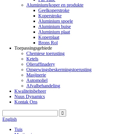
Aluminium/koper en produkte
Geelkoperstroke
Koperstroke
Aluminium spoele
Aluminium buise
Aluminium plaat
Koperplaat
Brons Rol
Toepassingsgebiede
Chemiese toerusting
Ketels
Olieraffinadery
Omgewingsbeskermingstoerusting
Masjinerie
Automoliel
Afvalbehandeling
Kwaliteitsbeheer
Nuus Dynamics
Kontak Ons
English
Tuis