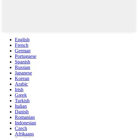
English
French
German
Portuguese
Spanish
Russian
Japanese
Korean
Arabic
Irish
Greek
Turkish
Italian
Danish
Romanian
Indonesian
Czech
Afrikaans