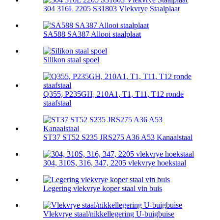
304 316L 2205 S31803 Vlekvrye Staalplaat
SA588 SA387 Allooi staalplaat
Silikon staal spoel
Q355, P235GH, 210A1, T1, T11, T12 ronde
staafstaal
ST37 ST52 S235 JRS275 A36 A53 Kanaalstaal
304, 310S, 316, 347, 2205 vlekvrye hoekstaal
Legering vlekvrye koper staal vin buis
Vlekvrye staal/nikkellegering U-buigbuise