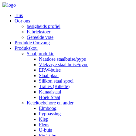
Tuis
Oor ons
besigheids profiel
Fabriekstoer
Gereelde vrae
Produkte Omvang
Produkskou
Staal produkte
Naatlose staalbuise/pype
Vlekvrye staal buise/pype
ERW-buise
Staal plaat
Silikon staal spoel
Tralies (Billette)
Kanaalstaal
Hoek Staal
Keteltoebehore en ander
Elmboog
Pyppassing
Klep
Flens
U-buis
Fin Tube