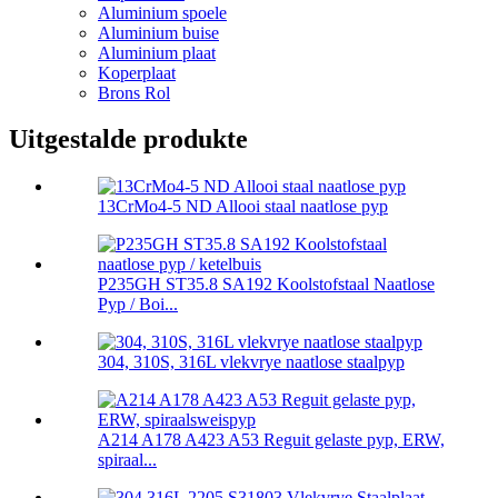
Aluminium spoele
Aluminium buise
Aluminium plaat
Koperplaat
Brons Rol
Uitgestalde produkte
13CrMo4-5 ND Allooi staal naatlose pyp
P235GH ST35.8 SA192 Koolstofstaal Naatlose
Pyp / Boi...
304, 310S, 316L vlekvrye naatlose staalpyp
A214 A178 A423 A53 Reguit gelaste pyp, ERW,
spiraal...