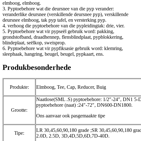
elmboog, elmboog.
3. Pyptoebehore wat die deursnee van die pyp verander:
veranderlike deursnee (verskillende deursnee pyp), verskillende
deursnee elmboog, tak pyp tafel, en versterking pyp.
4. verhoog die pyptoebehore van die pypleidingtak: drie, vier.
5. Pyptoebehore wat vir pypseël gebruik word: pakking,
grondstofband, draadhennep, flensblindplaat, pypblokkering,
blindeplaat, seëlkop, sweisprop.
6. Pyptoebehore wat vir pypfiksasie gebruik word: klemring,
sleephaak, hangring, beugel, beugel, pypkaart, ens.
Produkbesonderhede
Produkte:
Elmboog, Tee, Cap, Reducer, Buig
Naatlose(SML .S) pyptoebehore: 1/2″-24″, DN1 5-
pyptoebehore (naat) :24″-72″, DN600-DN1800.
Grootte:
Ons aanvaar ook pasgemaakte tipe
LR 30,45,60,90,180 grade ;SR 30,45,60,90,180 grad
Tipe:
2.0D, 2.5D, 3D,4D,5D,6D,7D-40D.