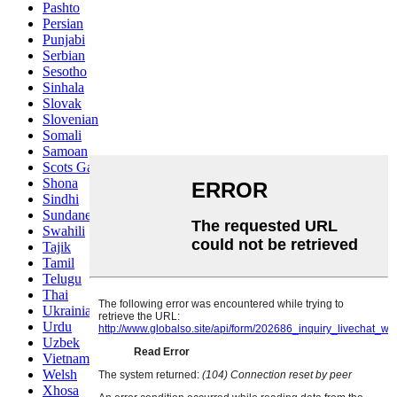
Pashto
Persian
Punjabi
Serbian
Sesotho
Sinhala
Slovak
Slovenian
Somali
Samoan
Scots Gaelic
Shona
Sindhi
Sundanese
Swahili
Tajik
Tamil
Telugu
Thai
Ukrainian
Urdu
Uzbek
Vietnamese
Welsh
Xhosa