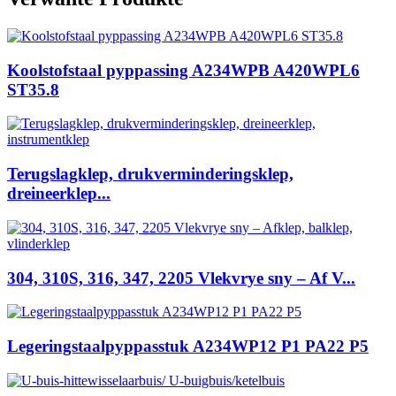
Koolstofstaal pyppassing A234WPB A420WPL6
ST35.8
Terugslagklep, drukverminderingsklep,
dreineerklep...
304, 310S, 316, 347, 2205 Vlekvrye sny – Af V...
Legeringstaalpyppasstuk A234WP12 P1 PA22 P5