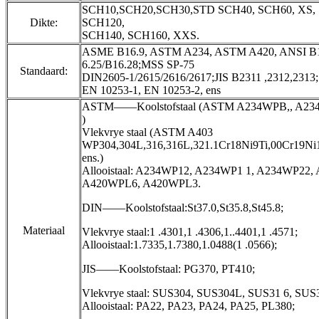
SCH10,SCH20,SCH30,STD SCH40, SCH60, XS, 
Dikte:
SCH120,
SCH140, SCH160, XXS.
ASME B16.9, ASTM A234, ASTM A420, ANSI B1
6.25/B16.28;MSS SP-75
Standaard:
DIN2605-1/2615/2616/2617;JIS B2311 ,2312,2313;
EN 10253-1, EN 10253-2, ens
ASTM——Koolstofstaal (ASTM A234WPB,, A23
)
Vlekvrye staal (ASTM A403
WP304,304L,316,316L,321.1Cr18Ni9Ti,00Cr19Ni
ens.)
Allooistaal: A234WP12, A234WP1 1, A234WP22,
A420WPL6, A420WPL3.
DIN——Koolstofstaal:St37.0,St35.8,St45.8;
Materiaal
Vlekvrye staal:1 .4301,1 .4306,1..4401,1 .4571;
Allooistaal:1.7335,1.7380,1.0488(1 .0566);
JIS——Koolstofstaal: PG370, PT410;
Vlekvrye staal: SUS304, SUS304L, SUS31 6, SUS
Allooistaal: PA22, PA23, PA24, PA25, PL380;