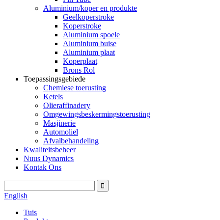
Aluminium/koper en produkte
Geelkoperstroke
Koperstroke
Aluminium spoele
Aluminium buise
Aluminium plaat
Koperplaat
Brons Rol
Toepassingsgebiede
Chemiese toerusting
Ketels
Olieraffinadery
Omgewingsbeskermingstoerusting
Masjinerie
Automoliel
Afvalbehandeling
Kwaliteitsbeheer
Nuus Dynamics
Kontak Ons
English
Tuis