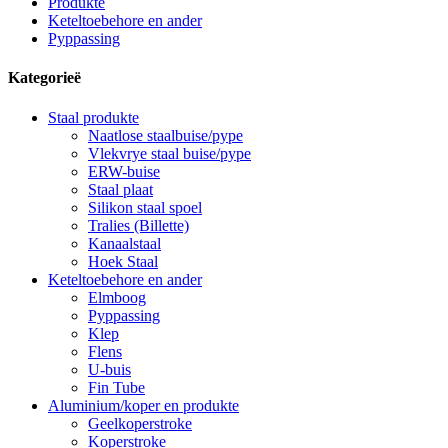
Produkte
Keteltoebehore en ander
Pyppassing
Kategorieë
Staal produkte
Naatlose staalbuise/pype
Vlekvrye staal buise/pype
ERW-buise
Staal plaat
Silikon staal spoel
Tralies (Billette)
Kanaalstaal
Hoek Staal
Keteltoebehore en ander
Elmboog
Pyppassing
Klep
Flens
U-buis
Fin Tube
Aluminium/koper en produkte
Geelkoperstroke
Koperstroke