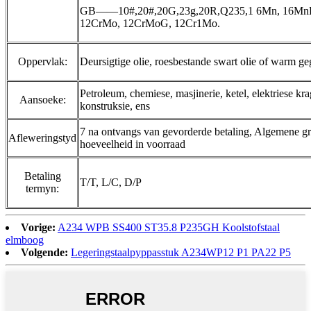
GB——10#,20#,20G,23g,20R,Q235,1 6Mn, 16Mn
12CrMo, 12CrMoG, 12Cr1Mo.
Oppervlak:
Deursigtige olie, roesbestande swart olie of warm ge
Petroleum, chemiese, masjinerie, ketel, elektriese kr
Aansoeke:
konstruksie, ens
7 na ontvangs van gevorderde betaling, Algemene gr
Afleweringstyd
hoeveelheid in voorraad
Betaling
T/T, L/C, D/P
termyn:
Vorige:
A234 WPB SS400 ST35.8 P235GH Koolstofstaal
elmboog
Volgende:
Legeringstaalpyppasstuk A234WP12 P1 PA22 P5