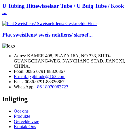
U Tubing Hittewisselaar Tube / U Buig Tube / Kook
...
Plat sweisflens/ sweis nekflens/ skroef...
Adres: KAMER 408, PLAZA 16A, NO.333, SUID-
GUANGCHANG-WEG, NANCHANG STAD, JIANGXI,
CHINA.
Foon: 0086-0791-88326867
E-mail: jxghtrade@163.com
Faks: 0086-0791-88326867
WhatsApp:
+86 18970062723
Inligting
Oor ons
Produkte
Gereelde vrae
Kontak Ons