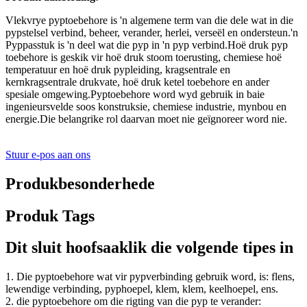
Vlekvrye pyptoebehore is 'n algemene term van die dele wat in die
pypstelsel verbind, beheer, verander, herlei, verseël en ondersteun.'n
Pyppasstuk is 'n deel wat die pyp in 'n pyp verbind.Hoë druk pyp
toebehore is geskik vir hoë druk stoom toerusting, chemiese hoë
temperatuur en hoë druk pypleiding, kragsentrale en
kernkragsentrale drukvate, hoë druk ketel toebehore en ander
spesiale omgewing.Pyptoebehore word wyd gebruik in baie
ingenieursvelde soos konstruksie, chemiese industrie, mynbou en
energie.Die belangrike rol daarvan moet nie geïgnoreer word nie.
Stuur e-pos aan ons
Produkbesonderhede
Produk Tags
Dit sluit hoofsaaklik die volgende tipes in
1. Die pyptoebehore wat vir pypverbinding gebruik word, is: flens,
lewendige verbinding, pyphoepel, klem, klem, keelhoepel, ens.
2. die pyptoebehore om die rigting van die pyp te verander: