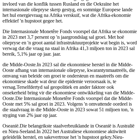
invloed van die konflik tussen Rusland en die Oekraïne het
internasionale oliepryse skerp gestyg, en sommige Europese lande
het hul energievraag na Afrika verskuif, wat die Afrika-ekonomie
effektief 'n hupstoot gegee het.
Die Internasionale Monetêre Fonds voorspel dat Afrika se ekonomie
in 2023 met 3,7 persent op 'n jaargrondslag sal groei. Met hoë
oliepryse en 'n groot aantal infrastruktuurprojekte wat begin is, word
verwag dat die vraag na staal in Afrika 41,3 miljoen ton in 2023 sal
bereik, 5,1% jaar op jaar. jaar.
die Midde-Ooste.In 2023 sal die ekonomiese herstel in die Midde-
Ooste afhang van internasionale oliepryse, kwarantynmaatreëls, die
omvang van beleide om groei te ondersteun en maatreëls om die
ekonomiese skade wat deur die epidemie veroorsaak is, te
versag.Terselfdertyd sal geopolitiek en ander faktore ook
onsekerheid bring vir die ekonomiese ontwikkeling van die Midde-
Ooste.Die Internasionale Monetêre Fonds voorspel dat die Midde-
Ooste met 5% sal groei in 2023. Volgens 'n omvattende oordeel is
die staalvraag in die Midde-Ooste in 2023 sowat 51 miljoen ton, 'n
styging van 2% jaar op jaar.
Oseanië.Die belangrikste staalverbruiklande in Oseanië is Australië
en Nieu-Seeland.In 2022 het Australiese ekonomiese aktiwiteit
geleidelik herstel, en sakevertroue het 'n hupstoot gekry.Nieu-