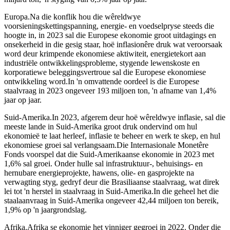
Europa.Na die konflik hou die wêreldwye
voorsieningskettingspanning, energie- en voedselpryse steeds die
hoogte in, in 2023 sal die Europese ekonomie groot uitdagings en
onsekerheid in die gesig staar, hoë inflasionêre druk wat veroorsaak
word deur krimpende ekonomiese aktiwiteit, energietekort aan
industriële ontwikkelingsprobleme, stygende lewenskoste en
korporatiewe beleggingsvertroue sal die Europese ekonomiese
ontwikkeling word.In 'n omvattende oordeel is die Europese
staalvraag in 2023 ongeveer 193 miljoen ton, 'n afname van 1,4%
jaar op jaar.
Suid-Amerika.In 2023, afgerem deur hoë wêreldwye inflasie, sal die
meeste lande in Suid-Amerika groot druk ondervind om hul
ekonomieë te laat herleef, inflasie te beheer en werk te skep, en hul
ekonomiese groei sal verlangsaam.Die Internasionale Monetêre
Fonds voorspel dat die Suid-Amerikaanse ekonomie in 2023 met
1,6% sal groei. Onder hulle sal infrastruktuur-, behuisings- en
hernubare energieprojekte, hawens, olie- en gasprojekte na
verwagting styg, gedryf deur die Brasiliaanse staalvraag, wat direk
lei tot 'n herstel in staalvraag in Suid-Amerika.In die geheel het die
staalaanvraag in Suid-Amerika ongeveer 42,44 miljoen ton bereik,
1,9% op 'n jaargrondslag.
Afrika.Afrika se ekonomie het vinniger gegroei in 2022. Onder die