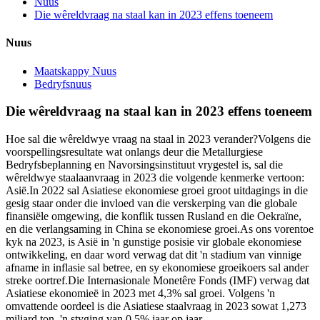
Nuus
Die wêreldvraag na staal kan in 2023 effens toeneem
Nuus
Maatskappy Nuus
Bedryfsnuus
Die wêreldvraag na staal kan in 2023 effens toeneem
Hoe sal die wêreldwye vraag na staal in 2023 verander?Volgens die
voorspellingsresultate wat onlangs deur die Metallurgiese
Bedryfsbeplanning en Navorsingsinstituut vrygestel is, sal die
wêreldwye staalaanvraag in 2023 die volgende kenmerke vertoon:
Asië.In 2022 sal Asiatiese ekonomiese groei groot uitdagings in die
gesig staar onder die invloed van die verskerping van die globale
finansiële omgewing, die konflik tussen Rusland en die Oekraïne,
en die verlangsaming in China se ekonomiese groei.As ons vorentoe
kyk na 2023, is Asië in 'n gunstige posisie vir globale ekonomiese
ontwikkeling, en daar word verwag dat dit 'n stadium van vinnige
afname in inflasie sal betree, en sy ekonomiese groeikoers sal ander
streke oortref.Die Internasionale Monetêre Fonds (IMF) verwag dat
Asiatiese ekonomieë in 2023 met 4,3% sal groei. Volgens 'n
omvattende oordeel is die Asiatiese staalvraag in 2023 sowat 1,273
miljard ton, 'n styging van 0,5% jaar op jaar.