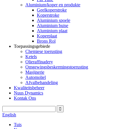
Aluminium/koper en produkte
Geelkoperstroke
Koperstroke
Aluminium spoele
Aluminium buise
Aluminium plaat
Koperplaat
Brons Rol
Toepassingsgebiede
Chemiese toerusting
Ketels
Olieraffinadery
Omgewingsbeskermingstoerusting
Masjinerie
Automoliel
Afvalbehandeling
Kwaliteitsbeheer
Nuus Dynamics
Kontak Ons
English
Tuis