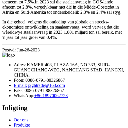
toeneem tot 7,5%.In 2023 sal die staalaanvraag in GOS-lande
afneem tot 2,8%, vergelykbaar met dié in die Midde-Ooste;dat in
Afrika en Suid-Amerika tot onderskeidelik 2,3% en 2,4% sal styg.
In die geheel, volgens die ontleding van globale en streeks-
ekonomiese ontwikkeling en staalaanvraag, word verwag dat die
wêreldwye staalaanvraag in 2023 1,801 miljard ton sal bereik, met
'n jaar-tot-jaar-groei van 0,4%.
Postyd: Jun-26-2023
Adres: KAMER 408, PLAZA 16A, NO.333, SUID-
GUANGCHANG-WEG, NANCHANG STAD, JIANGXI,
CHINA.
Foon: 0086-0791-88326867
E-mail: jxghtrade@163.com
Faks: 0086-0791-88326867
WhatsApp:
+86 18970062723
Inligting
Oor ons
Produkte