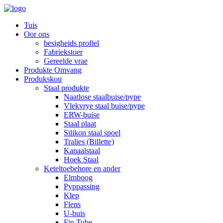
Tuis
Oor ons
besigheids profiel
Fabriekstoer
Gereelde vrae
Produkte Omvang
Produkskou
Staal produkte
Naatlose staalbuise/pype
Vlekvrye staal buise/pype
ERW-buise
Staal plaat
Silikon staal spoel
Tralies (Billette)
Kanaalstaal
Hoek Staal
Keteltoebehore en ander
Elmboog
Pyppassing
Klep
Flens
U-buis
Fin Tube