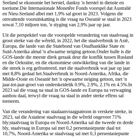
Seeland se ekonomie het herstel, danksy 'n herstel in dienste en
toerisme.Die Internasionale Monetêre Fonds voorspel dat Australië
en Nieu-Seeland albei met 1,9% sal groei in 2023. Volgens die
omvattende vooruitskatting is die vraag na Oseanië se staal in 2023
sowat 7,10 miljoen ton, 'n styging van 2,9% jaar op jaar.
Uit die perspektief van die voorspelde verandering van staalvraag in
groot streke van die wêreld, in 2022, het die staalverbruik in Asië,
Europa, die lande van die Statebond van Onafhanklike State en
Suid-Amerika almal 'n afwaartse neiging getoon.Onder hulle is die
GOS-lande die meeste direk geraak deur die konflik tussen Rusland
en die Oekraïne, en die ekonomiese ontwikkeling van die lande in
die streek is erg gefrustreerd, met die staalverbruik wat jaar op jaar
met 8,8% gedaal het.Staalverbruik in Noord-Amerika, Afrika, die
Midde-Ooste en Oseanië het 'n opwaartse neiging getoon, met 'n
jaar-tot-jaar-groei van onderskeidelik 0.9%, 2.9%, 2.1% en 4.5%.In
2023 sal die vraag na staal in GOS-lande en Europa na verwagting
aanhou daal, terwyl die vraag na staal in ander streke effens sal
toeneem.
Van die verandering van staalaanvraagpatroon in verskeie streke, in
2023, sal die Asiatiese staalvraag in die wêreld ongeveer 71%
bly;staalvraag in Europa en Noord-Amerika sal die tweede en derde
bly, staalvraag in Europa sal met 0,2 persentasiepunte daal tot
10,7%, Noord-Amerika se staalvraag sal met 0,3 persentasiepunte